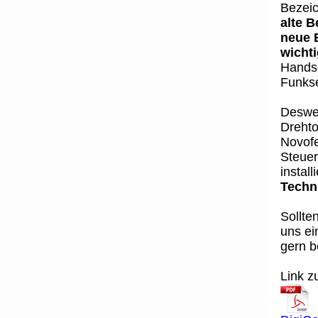
Bezeic
alte 
neue 
wichti
Handse
Funks
Deswei
Drehto
Novofe
Steue
installi
Techn
Sollte
uns ei
gern be
Link z