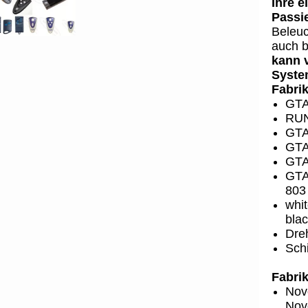
Ihre e
Passi
Beleuc
auch b
kann 
Syste
Fabri
GTA
RUN
GTA
GTA
GTA
GTA
803 
whit
blac
Dre
Sch
Fabri
Nov
Nov