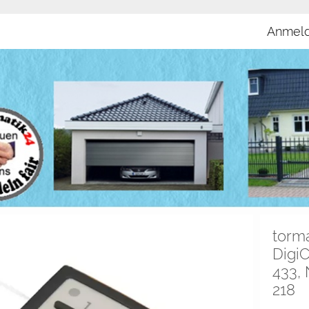
Anmel
torm
DigiC
433,
218