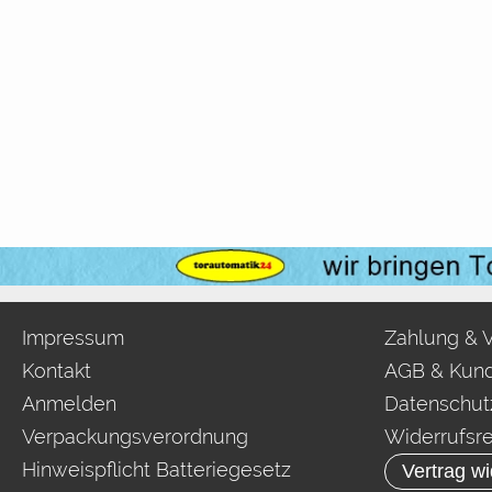
Impressum
Zahlung & 
Kontakt
AGB & Kund
Anmelden
Datenschut
Verpackungsverordnung
Widerrufsr
Hinweispflicht Batteriegesetz
Vertrag wi