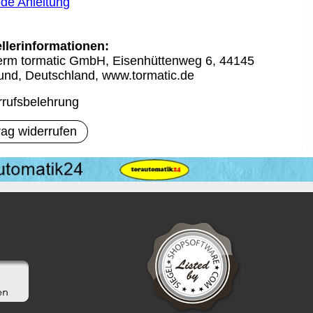
ode
Anleitun
g
llerinformationen:
rm tormatic GmbH, Eisenhüttenweg 6, 44145
nd, Deutschland, www.tormatic.de
rufsbelehrung
rag widerrufen