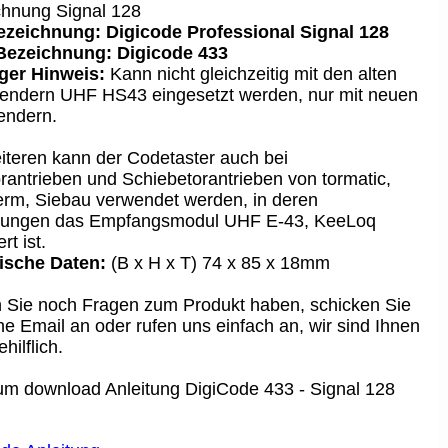
hnung Signal 128
Bezeichnung:
Digicode Professional Signal 128
Bezeichnung: Digicode 433
ger Hinweis:
Kann nicht
gleichzeitig mit den alten
ndern UHF HS43 eingesetzt werden, nur mit neuen
endern.
teren kann der Codetaster
auch bei
rantrieben und Schiebetorantrieben
von tormatic,
rm, Siebau verwendet werden, in deren
rungen das Empfangsmodul UHF E-43, KeeLoq
ert ist.
ische Daten:
(B x H x T) 74 x 85 x 18mm
n Sie noch Fragen zum Produkt haben, schicken Sie
ne Email an oder rufen uns einfach an, wir sind Ihnen
hilflich.
um download Anleitung DigiCode 433 - Signal 128