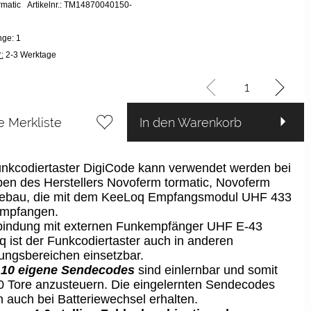
ormatic
Artikelnr.: TM14870040150-
ge: 1
:
2-3 Werktage
e Merkliste
In den Warenkorb
nkcodiertaster DigiCode kann verwendet werden bei
ben des Herstellers Novoferm tormatic, Novoferm
iebau, die mit dem KeeLoq Empfangsmodul UHF 433
mpfangen.
bindung mit externen Funkempfänger UHF E-43
 ist der Funkcodiertaster auch in anderen
ungsbereichen einsetzbar.
u
10 eigene Sendecodes
sind einlernbar und somit
 Tore anzusteuern. Die eingelernten Sendecodes
n auch bei Batteriewechsel erhalten.