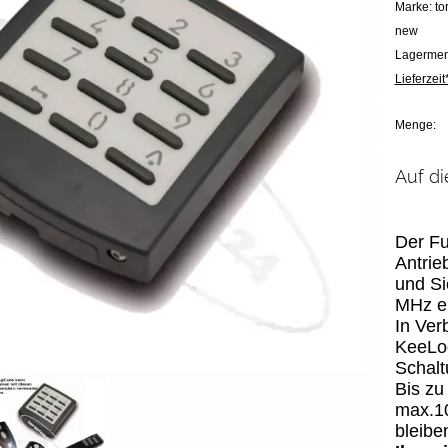
Marke: t
new
Lagermen
Lieferzeit*
Menge:
Auf di
Der Fu
Antrie
und S
MHz e
In Ver
KeeLoq
Schalt
Bis z
max.10
bleibe