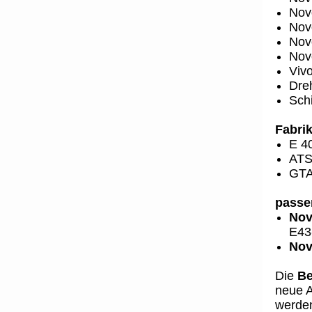
Nov
Nov
Nov
Novo
Vivo
Dre
Sch
Fabrik
E 4
ATS
GTA
passe
Nov
E43
Nov
Die
Be
neue A
werden