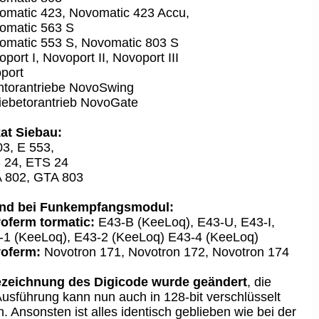
omatic 423, Novomatic 423 Accu,
omatic 563 S
omatic 553 S, Novomatic 803 S
port I, Novoport II, Novoport III
port
htorantriebe NovoSwing
iebetorantrieb NovoGate
at Siebau:
03, E 553,
 24, ETS 24
 802, GTA 803
nd bei Funkempfangsmodul:
oferm tormatic:
E43-B (KeeLoq), E43-U, E43-I,
-1 (KeeLoq), E43-2 (KeeLoq) E43-4 (KeeLoq)
oferm:
Novotron 171, Novotron 172, Novotron 174
zeichnung des Digicode wurde geändert
, die
usführung kann nun auch in 128-bit verschlüsselt
. Ansonsten ist alles identisch geblieben wie bei der