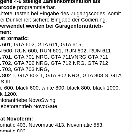
igene 4-6 stellige Zahlenkombination als
ercode
programmierbar.
htete Tasten bei Eingabe des Zugangscodes
,
somit
ei Dunkelheit sichere Eingabe der Codierung.
verwendet werden bei Garagentorantrieb-
men:
kat
t
ormatic:
 601, GTA 602, GTA 611, GTA 615,
 500, RUN 600, RUN 601, RUN 602, RUN 611
 701, GTA 701 NRG, GTA 711VNRG GTA 711
 702, GTA 702 NRG, GTA 712 NRG, GTA 712
 703, GTA 703 NRG,
 802 T, GTA 803 T, GTA 802 NRG, GTA 803 S, GTA
S III
e 600, black 600, white 800, black 800, black 1000,
k 1200,
htorantriebe NovoSwing
iebetorantrieb NovoGate
kat Novoferm:
omatic 403, Novomatic 413, Novomatic 553,
omatic 803