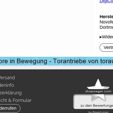
DigiC
Herste
Novofe
Dortmu
▸Wider
Vert
Versand
eninfo
zerklärung
echt & Formular
derrufen