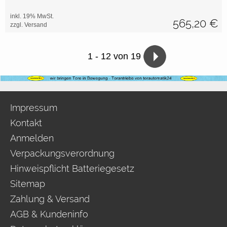
inkl. 19% MwSt.
565,20
€
zzgl. Versand
1
-
12
von 19
Impressum
Kontakt
Anmelden
Verpackungsverordnung
Hinweispflicht Batteriegesetz
Sitemap
Zahlung & Versand
AGB & Kundeninfo