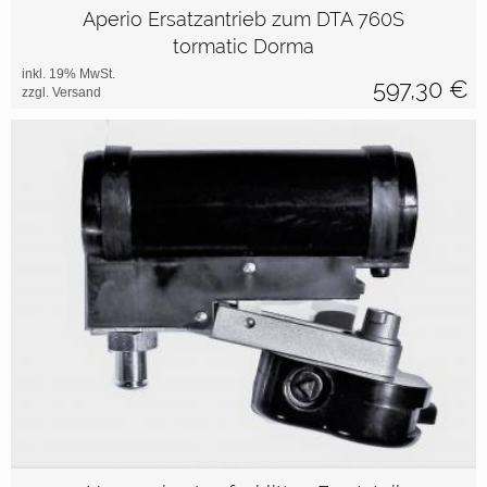
Aperio Ersatzantrieb zum DTA 760S
tormatic Dorma
inkl. 19% MwSt.
597,30
€
zzgl. Versand