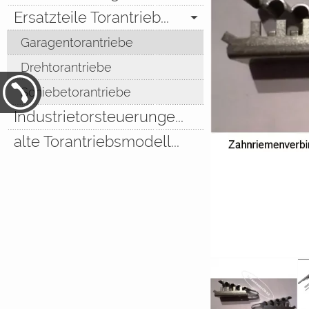
Ersatzteile Torantrieb...
Garagentorantriebe
Drehtorantriebe
Schiebetorantriebe
Industrietorsteuerunge...
alte Torantriebsmodell...