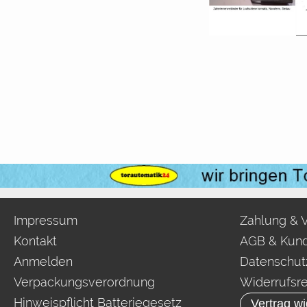
Impressum
Zahlung & 
Kontakt
AGB & Kund
Anmelden
Datenschut
Verpackungsverordnung
Widerrufsr
Hinweispflicht Batteriegesetz
Vertrag wi