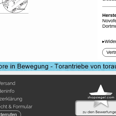
_____
Herste
Novofe
Dortmu
▸Wider
Vert
Versand
eninfo
zerklärung
echt & Formular
derrufen