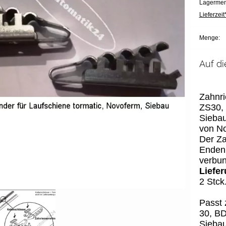
Lagermen
Lieferzeit*
Menge:
Auf di
Zahnri
ZS30,
Siebau
von N
Der Za
Enden 
verbu
Liefe
2 Stck
Passt 
30, BD
Sieba