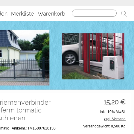
den
Merkliste
Warenkorb
15,20
€
riemenverbinder
ferm tormatic
inkl. 19% MwSt.
schienen
zzgl. Versand
Versandgewicht: 0,500 Kg
ormatic
Artikelnr.: TM15007610150