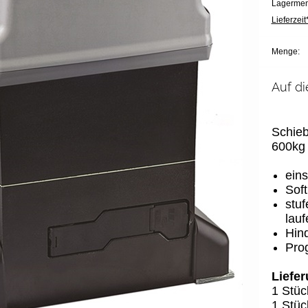
Lagermen
Lieferzeit*
Menge:
Auf di
Schieb
600kg 
eins
Soft
stuf
lau
Hind
Pro
Liefe
1 Stüc
1 Stüc