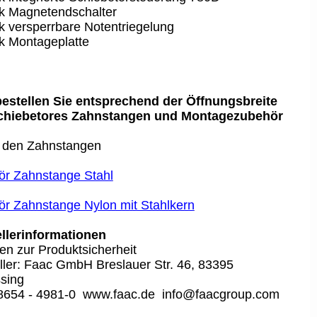
k Magnetendschalter
k versperrbare Notentriegelung
k Montageplatte
bestellen Sie entsprechend der Öffnungsbreite
chiebetores Zahnstangen und Montagezubehör
u den Zahnstangen
r Zahnstange Stahl
r Zahnstange Nylon mit Stahlkern
llerinformationen
n zur Produktsicherheit
ller: Faac GmbH Breslauer Str. 46, 83395
ssing
08654 - 4981-0 www.faac.de info@faacgroup.com