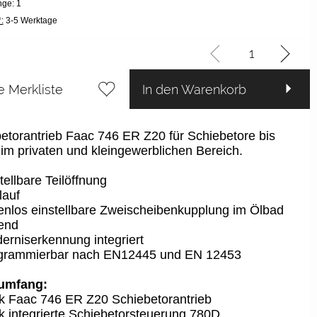
ge: 1
:
3-5 Werktage
e Merkliste
In den Warenkorb
etorantrieb Faac 746 ER Z20 für Schiebetore bis
im privaten und kleingewerblichen Bereich.
tellbare Teilöffnung
lauf
enlos einstellbare Zweischeibenkupplung im Ölbad
fend
erniserkennung integriert
grammierbar nach EN12445 und EN 12453
rumfang:
k Faac 746 ER Z20 Schiebetorantrieb
k integrierte Schiebetorsteuerung 780D