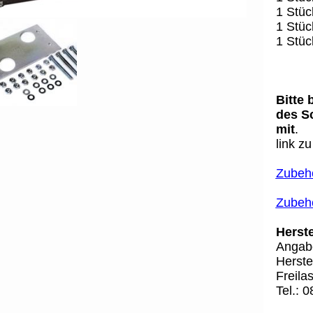
1 Stüc
1 Stüc
1 Stüc
Bitte 
des S
mit
.
link z
Zubehö
Zubehö
Herste
Angabe
Herste
Freila
Tel.: 