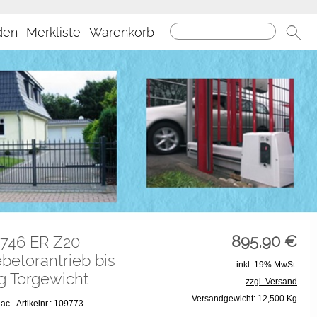
den
Merkliste
Warenkorb
895,90
€
 746 ER Z20
betorantrieb bis
inkl. 19% MwSt.
g Torgewicht
zzgl. Versand
Versandgewicht: 12,500 Kg
Faac
Artikelnr.: 109773