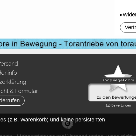
▸Wider
Vert
Versand
eninfo
zerklärung
echt & Formular
derrufen
es (z.B. Warenkorb) und keine persistenten