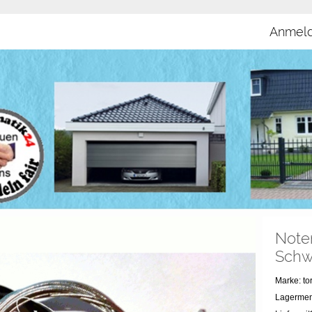
Anmel
Noten
Schw
Marke: t
Lagermen