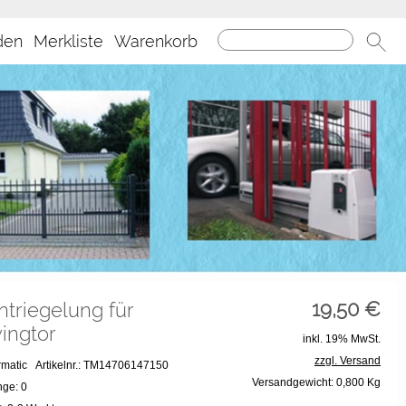
den
Merkliste
Warenkorb
19,50
€
triegelung für
ingtor
inkl. 19% MwSt.
zzgl. Versand
ormatic
Artikelnr.: TM14706147150
Versandgewicht: 0,800 Kg
ge: 0