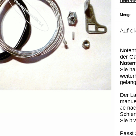
Lieferzeit*
Menge:
Auf di
Notent
der Ga
Noten
Sie ha
weiter
gelang
Der La
manuel
Je nach
Schien
Sie br
Passt 