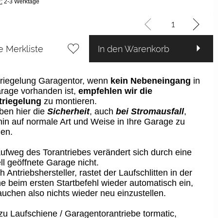
:
2-3 Werktage
e Merkliste
In den Warenkorb
riegelung Garagentor, wenn
kein Nebeneingang
in
rage vorhanden ist,
empfehlen wir die
triegelung
zu montieren.
ben hier die
Sicherheit
, auch
bei Stromausfall
,
hin auf normale Art und Weise in Ihre Garage zu
en.
ufweg des Torantriebes verändert sich durch eine
l geöffnete Garage nicht.
 Antriebshersteller, rastet der Laufschlitten in der
e beim ersten Startbefehl wieder automatisch ein,
auchen also nichts wieder neu einzustellen.
zu Laufschiene / Garagentorantriebe tormatic,