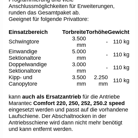
Anschlussmöglichkeiten für Erweiterungen,
runden das Gesamtpaket ab.
Geeignet für folgende Privattore:
Einsatzbereich
Torbreite
Torhöhe
Gewicht
3.500
Schwingtore
-
110 kg
mm
Einwandige
5.000
-
110 kg
Sektionaltore
mm
Doppelwandige
3.000
-
110 kg
Sektionaltore
mm
Kipp- und
3.500
2.250
110 kg
Canopytore
mm
mm
kann
auch als Ersatzantrieb
für die Antriebe
Marantec
Comfort 220, 250, 252, 250.2 speed
eingesetzt werden und passt auf die vorhandene
Laufschiene. Der Abschaltnocken in der
Antriebsschiene wird dann nicht mehr benötigt
und kann entfernt werden.