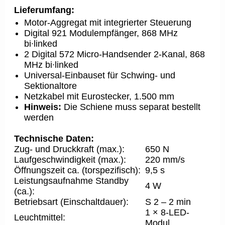
Lieferumfang:
Motor-Aggregat mit integrierter Steuerung
Digital 921 Modulempfänger, 868 MHz
bi∙linked
2 Digital 572 Micro-Handsender 2-Kanal, 868
MHz bi∙linked
Universal-Einbauset für Schwing- und
Sektionaltore
Netzkabel mit Eurostecker, 1.500 mm
Hinweis:
Die Schiene muss separat bestellt
werden
Technische Daten:
Zug- und Druckkraft (max.):
650 N
Laufgeschwindigkeit (max.):
220 mm/s
Öffnungszeit ca. (torspezifisch):
9,5 s
Leistungsaufnahme Standby
4 W
(ca.):
Betriebsart (Einschaltdauer):
S 2 – 2 min
1 × 8-LED-
Leuchtmittel:
Modul